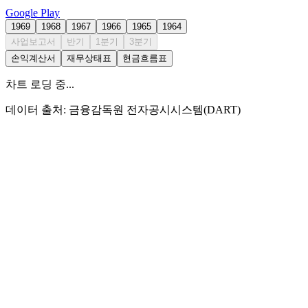
Google Play
1969
1968
1967
1966
1965
1964
사업보고서
반기
1분기
3분기
손익계산서
재무상태표
현금흐름표
차트 로딩 중...
데이터 출처: 금융감독원 전자공시시스템(DART)