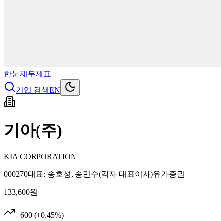
한눈재무제표
기업 검색
EN
기아(주)
KIA CORPORATION
000270
대표
:
송호성, 송민수(각자 대표이사)
유가증권
133,600
원
+
600
(
+
0.45
%)